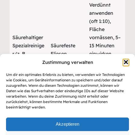
Verdünnt
anwenden
(oft 1:10),
Fläche
Säurehaltiger
vornässen, 5–
Spezialreinige
Säurefeste
15 Minuten
r (z. B.
Fliesen,
einwirken
phosphor-
Feinsteinzeug,
lassen und
Zustimmung verwalten
und
Betonwerkstei
gründlich
Um dir ein optimales Erlebnis zu bieten, verwenden wir Technologien
Zitronensäure
n, Granit
neutralisieren.
wie Cookies, um Geräteinformationen zu speichern und/oder darauf
zuzugreifen. Wenn du diesen Technologien zustimmst, können wir
)
Nicht auf
Daten wie das Surfverhalten oder eindeutige IDs auf dieser Website
Kalkstein,
verarbeiten. Wenn du deine Zustimmung nicht erteilst oder
zurückziehst, können bestimmte Merkmale und Funktionen
Marmor oder
beeinträchtigt werden.
Terrazzo
verwenden.
Akzeptieren
pH-neutrale