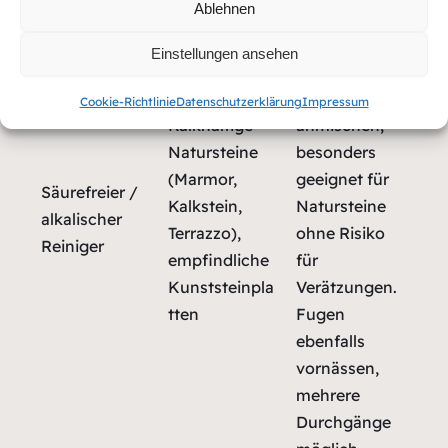
Ablehnen
oder
alkalische
Einstellungen ansehen
Produkte wie
HMK R155
Cookie-Richtlinie
Datenschutzerklärung
Impressum
Kalkhaltige
anmischen;
Natursteine
besonders
(Marmor,
geeignet für
Säurefreier /
Kalkstein,
Natursteine
alkalischer
Terrazzo),
ohne Risiko
Reiniger
empfindliche
für
Kunststeinpla
Verätzungen.
tten
Fugen
ebenfalls
vornässen,
mehrere
Durchgänge