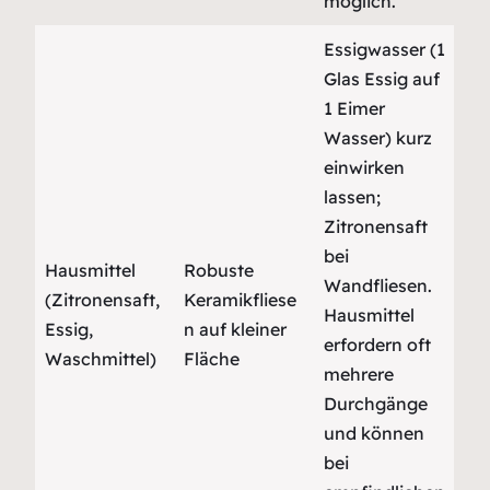
möglich.
Essigwasser (1
Glas Essig auf
1 Eimer
Wasser) kurz
einwirken
lassen;
Zitronensaft
bei
Hausmittel
Robuste
Wandfliesen.
(Zitronensaft,
Keramikfliese
Hausmittel
Essig,
n auf kleiner
erfordern oft
Waschmittel)
Fläche
mehrere
Durchgänge
und können
bei