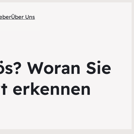
eber
Über Uns
iös? Woran Sie
rt erkennen