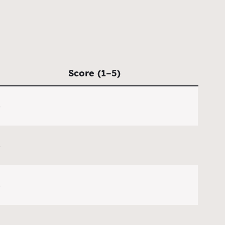
Score (1–5)
5
5
5
4