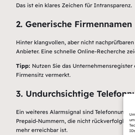
Das ist ein klares Zeichen für Intransparenz.
2. Generische Firmennamen 
Hinter klangvollen, aber nicht nachprüfbare
Anbieter. Eine schnelle Online-Recherche zei
Tipp:
Nutzen Sie das Unternehmensregister o
Firmensitz vermerkt.
3. Undurchsichtige Telefo
Ein weiteres Alarmsignal sind Telefonnummern
Um 
um 
Prepaid-Nummern, die nicht rückverfolgbar s
Tec
mehr erreichbar ist.
IDs