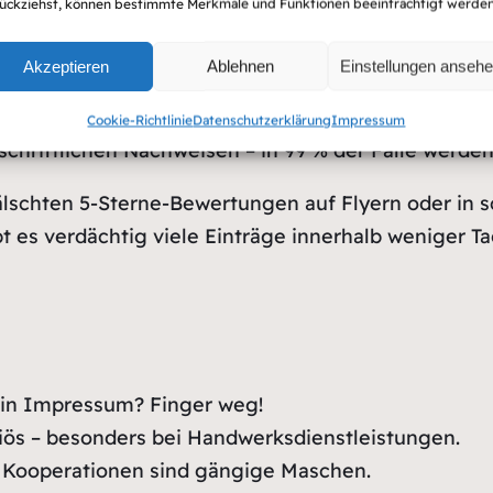
ückziehst, können bestimmte Merkmale und Funktionen beeinträchtigt werden
 Fake-Bewertungen
Akzeptieren
Ablehnen
Einstellungen anseh
it der Versicherung kooperierend“ oder „Kommunal 
Cookie-Richtlinie
Datenschutzerklärung
Impressum
schriftlichen Nachweisen – in 99 % der Fälle werden
lschten 5-Sterne-Bewertungen auf Flyern oder in s
t es verdächtig viele Einträge innerhalb weniger T
ein Impressum? Finger weg!
ös – besonders bei Handwerksdienstleistungen.
 Kooperationen sind gängige Maschen.