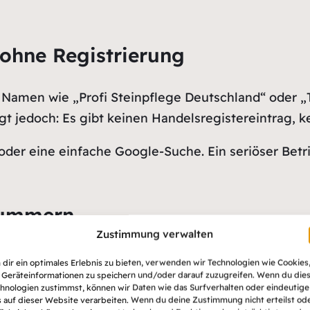
ohne Registrierung
n Namen wie „Profi Steinpflege Deutschland“ oder „
gt jedoch: Es gibt keinen Handelsregistereintrag,
der eine einfache Google-Suche. Ein seriöser Betri
nnummern
Zustimmung verwalten
 mit ausländischer Vorwahl oder auffällig vielen Z
dir ein optimales Erlebnis zu bieten, verwenden wir Technologien wie Cookies
Geräteinformationen zu speichern und/oder darauf zuzugreifen. Wenn du die
ind. Ein Rückruf wird dann schwierig – besonders,
hnologien zustimmst, können wir Daten wie das Surfverhalten oder eindeutige
 auf dieser Website verarbeiten. Wenn du deine Zustimmung nicht erteilst od