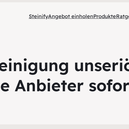
Steinify
Angebot einholen
Produkte
Ratg
reinigung unser
te Anbieter sofo